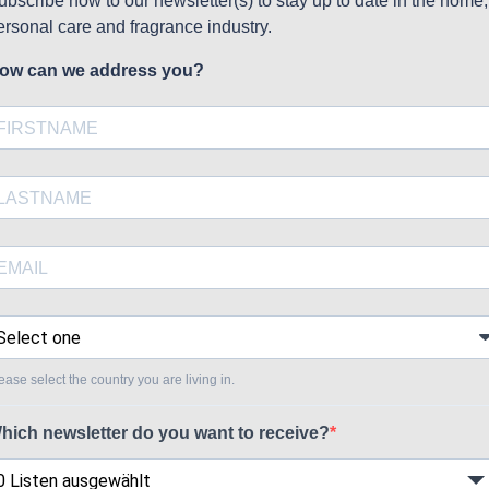
ubscribe now to our newsletter(s) to stay up to date in the home,
ersonal care and fragrance industry.
ow can we address you?
ease select the country you are living in.
hich newsletter do you want to receive?
0 Listen ausgewählt